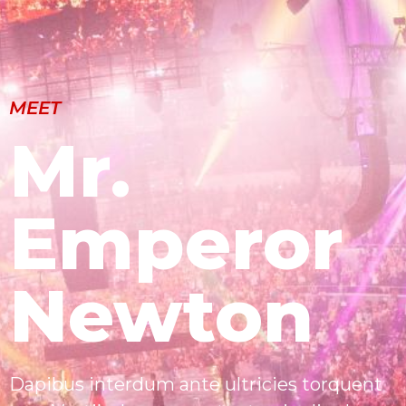
MEET
Mr.
Emperor
Newton
Dapibus interdum ante ultricies torquent