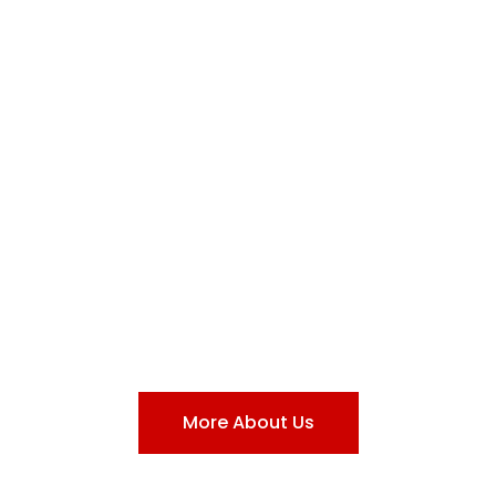
Imperial
World
“Lorem ipsum dolor sit amet, consectetur
adipiscing elit. Ut elit tellus, luctus nec
ullamcorper mattis, pulvinar dapibus leo.”
More About Us